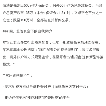
做法是先划出50万作为保证金，另外50万作为风险准备金。当账
户总资产跌至135万（本金+保证金×1.3）时，立即平仓三分之一
仓位；跌至120万时，全部清仓并暂停交易。
### 四、监管真空下的自我保护
尽管证监会多次打击股票配资，但地下配资链条依然顽固存在。
某私募基金经理透露："现在配资公司都学聪明了，通过多层嵌
套、境外账户等方式规避监管，甚至开发出'虚拟盘'这种新型诈骗
模式。"
**实用鉴别技巧**：
- 要求配资方提供券商托管账户（而非第三方支付平台）
- 拒绝任何要求"预存利息"或"管理费"的平台
上证综指
3900.35
+21.92
+0.57%