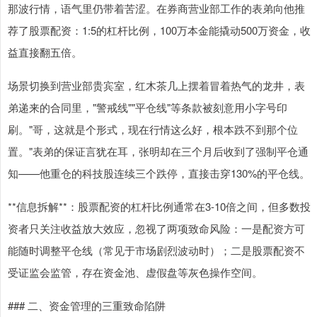
那波行情，语气里仍带着苦涩。在券商营业部工作的表弟向他推
荐了股票配资：1:5的杠杆比例，100万本金能撬动500万资金，收
益直接翻五倍。
场景切换到营业部贵宾室，红木茶几上摆着冒着热气的龙井，表
弟递来的合同里，"警戒线""平仓线"等条款被刻意用小字号印
刷。"哥，这就是个形式，现在行情这么好，根本跌不到那个位
置。"表弟的保证言犹在耳，张明却在三个月后收到了强制平仓通
知——他重仓的科技股连续三个跌停，直接击穿130%的平仓线。
**信息拆解**：股票配资的杠杆比例通常在3-10倍之间，但多数投
资者只关注收益放大效应，忽视了两项致命风险：一是配资方可
能随时调整平仓线（常见于市场剧烈波动时）；二是股票配资不
受证监会监管，存在资金池、虚假盘等灰色操作空间。
### 二、资金管理的三重致命陷阱