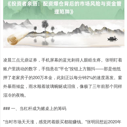
凌晨三点元鼎证券，手机屏幕的蓝光刺得人眼眶生疼。张明盯着
账户里跳动的数字，手指悬在"平仓"按钮上方颤抖——那是他抵
押了老家房子的200万本金，此刻正以每分钟2%的速度蒸发。窗
外暴雨倾盆，雨水顺着玻璃蜿蜒成泪痕，像极了三年前那个同样
湿冷的夜晚。
### 一、当杠杆成为赌桌上的筹码
"当时市场天天涨，感觉闭着眼买都能赚钱。"张明回想起2020年