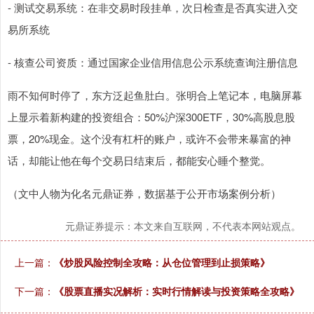
- 测试交易系统：在非交易时段挂单，次日检查是否真实进入交
易所系统
- 核查公司资质：通过国家企业信用信息公示系统查询注册信息
雨不知何时停了，东方泛起鱼肚白。张明合上笔记本，电脑屏幕
上显示着新构建的投资组合：50%沪深300ETF，30%高股息股
深证成指
14110.12
-34.08
-0.24%
票，20%现金。这个没有杠杆的账户，或许不会带来暴富的神
话，却能让他在每个交易日结束后，都能安心睡个整觉。
（文中人物为化名元鼎证券，数据基于公开市场案例分析）
元鼎证券提示：本文来自互联网，不代表本网站观点。
上一篇：
《炒股风险控制全攻略：从仓位管理到止损策略》
沪深300
4651.31
-6.85
-0.15%
下一篇：
《股票直播实况解析：实时行情解读与投资策略全攻略》