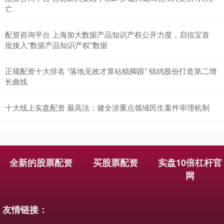
亡
配资咨询平台 上海加大数据产品知识产权公开力度，启信宝首
批接入“数据产品知识产权”数据
正规配资十大排名 “落地见效才算站稳脚跟” 锦鸡股份打造第二增
长曲线
国债指数
229.59
-0.00
0.00%
十大线上实盘配资 最高法：健全涉重点领域民生案件审理机制
全新的股票配资
买股票配资
实盘10倍杠杆官
网
期指IC0
7730.00
-1.00
-0.01%
友情链接：