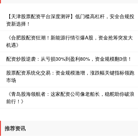
深证成指
14110.12
-34.08
-0.24%
【天津股票配资平台深度测评】低门槛高杠杆，安全合规投
资新选择！
《合肥股配资狂潮！新能源行情引爆A股，资金抢筹突发大
机遇》
配资炒股逆袭：从亏损30%到盈利80%，资金规模翻3倍！
股票配资系统化交易：资金规模激增，涨跌幅关键指标领跑
沪深300
4651.31
-6.85
-0.15%
市场
《青岛股海领航者：这家配资公司像老船长，稳舵助你破浪
前行！》
推荐资讯