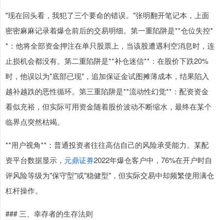
"现在回头看，我犯了三个要命的错误。"张明翻开笔记本，上面
密密麻麻记录着爆仓前后的交易明细。第一重陷阱是**仓位失控*
*：他将全部资金押注在单只股票上，当该股遭遇利空消息时，连
止损机会都没有。第二重陷阱是**补仓迷信**：在股价下跌20%
时，他误以为"底部已现"，追加保证金试图摊薄成本，结果陷入
越补越跌的恶性循环。第三重陷阱是**流动性幻觉**：配资资金
看似充裕，但实际可用资金随着股价波动不断缩水，最终在某个
临界点突然枯竭。
**用户视角**：普通投资者往往高估自己的风险承受能力。某配
资平台数据显示，
元鼎证券
2022年爆仓客户中，76%在开户时自
评风险等级为"保守型"或"稳健型"，但实际交易中却频繁使用满仓
杠杆操作。
### 三、幸存者的生存法则