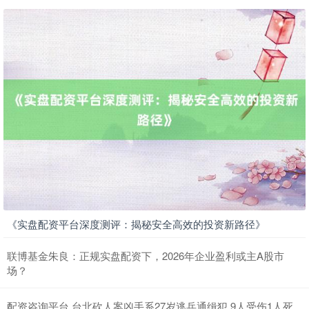
北证50
1122.88
+3.42
+0.30%
创业板指
3515.56
-19.58
-0.55%
《实盘配资平台深度测评：揭秘安全高效的投资新路径》
联博基金朱良：正规实盘配资下，2026年企业盈利或主A股市
场？
基金指数
7229.80
-1.63
-0.02%
配资咨询平台 台北砍人案凶手系27岁逃兵通缉犯 9人受伤1人死