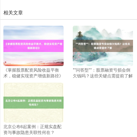
相关文章
北证50
1122.88
+3.42
+0.30%
《掌握股票配资风险收益平衡
**问答型**：股票融资亏损会倒
术，稳健实现资产增值新路径》
欠钱吗？这些关键点需提前了解
创业板指
3515.56
-19.58
-0.55%
北京公布6起案例：正规实盘配
资与事故隐患关联性何在？