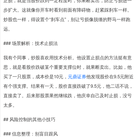
止损，就是当股价跌到一定程度时，你果断卖出，防止亏损进一
步扩大。这就像你开车时看到前面有障碍物，赶紧踩刹车一样。
炒股也一样，得设置个“刹车点”，别让亏损像脱缰的野马一样跑
远。
### 场景解析：技术止损法
我有个同事，炒股喜欢用技术分析。他设置止损点的方法挺有意
思，就是看股价跌破某个重要支撑位时，就果断卖出。比如，他
买了一只股票，成本价是10元，
元鼎证券
他发现股价在9.5元附近
有个强支撑。结果有一天，股价直接跌破了9.5元，他二话不说，
直接卖了。后来那股票果然继续跌，他庆幸自己及时止损，没亏
太多。
## 风险控制的其他小技巧
### 信息整理：别盲目跟风