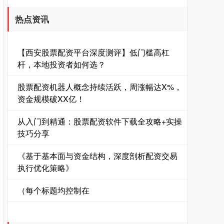
热点资讯
【西安股票配资平台深度测评】低门槛高杠
深证成指
14110.12
-34.08
-0.24%
杆，本地投资者如何选？
股票配资机器人概念持续活跃，周涨幅达X%，
资金规模破XX亿！
从入门到精通：股票配资软件下载全攻略+实操
技巧分享
《基于基本面与资金结构，深度剖析配资交易
沪深300
4651.31
-6.85
-0.15%
执行优化策略》
（每个标题均控制在