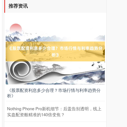
推荐资讯
北证50
1122.88
+3.42
+0.30%
创业板指
3515.56
-19.58
-0.55%
《股票配资利息多少合理？市场行情与利率趋势分
析》
Nothing Phone Pro新机细节：后盖告别透明，线上
实盘配资般精准的140倍变焦？