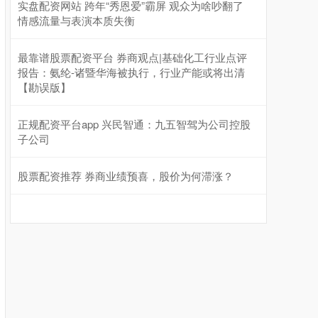
实盘配资网站 跨年“秀恩爱”霸屏 观众为啥吵翻了
情感流量与表演本质失衡
基金指数
7229.80
-1.63
-0.02%
最靠谱股票配资平台 券商观点|基础化工行业点评
报告：氨纶-诸暨华海被执行，行业产能或将出清
【勘误版】
正规配资平台app 兴民智通：九五智驾为公司控股
子公司
股票配资推荐 券商业绩预喜，股价为何滞涨？
国债指数
229.59
-0.00
0.00%