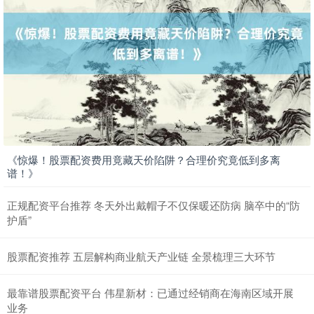
创业板指
3563.12
+47.56
+1.35%
《惊爆！股票配资费用竟藏天价陷阱？合理价究竟低到多离
谱！》
正规配资平台推荐 冬天外出戴帽子不仅保暖还防病 脑卒中的“防
护盾”
基金指数
7242.10
+12.30
+0.17%
股票配资推荐 五层解构商业航天产业链 全景梳理三大环节
最靠谱股票配资平台 伟星新材：已通过经销商在海南区域开展
业务