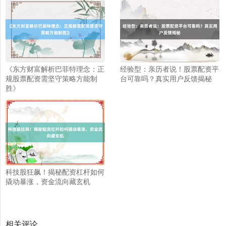
北证50
1134.24
+11.37
+1.01%
《东方财富解析巴菲特理念：正
经验型：亲历者说！股票配资平
规股票配资需坚守策略方能制
台可靠吗？真实用户反馈揭秘
胜》
创业板指
3563.12
+47.56
+1.35%
科技股狂飙！揭秘配资杠杆如何
撬动暴涨，资金流向藏玄机
相关评论