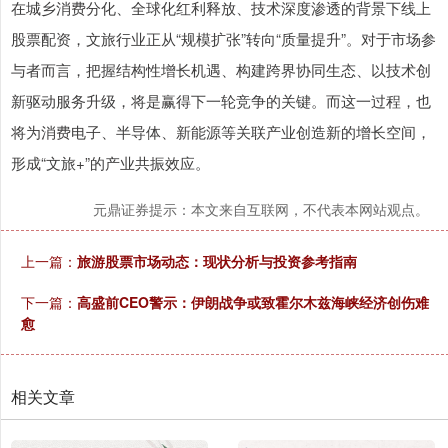
在城乡消费分化、全球化红利释放、技术深度渗透的背景下线上
股票配资，文旅行业正从“规模扩张”转向“质量提升”。对于市场参
与者而言，把握结构性增长机遇、构建跨界协同生态、以技术创
深证成指
14311.01
+200.89
+1.42%
新驱动服务升级，将是赢得下一轮竞争的关键。而这一过程，也
将为消费电子、半导体、新能源等关联产业创造新的增长空间，
形成“文旅+”的产业共振效应。
元鼎证券提示：本文来自互联网，不代表本网站观点。
上一篇：
旅游股票市场动态：现状分析与投资参考指南
沪深300
4694.44
+43.13
+0.93%
下一篇：
高盛前CEO警示：伊朗战争或致霍尔木兹海峡经济创伤难
愈
相关文章