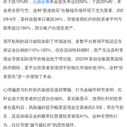
价下跌10%时，
元鼎证券
本金损失率达到50%；下跌20%时，本
金将全部亏空。这种"悬崖效应"在极端市场环境下尤为显著。202
2年4月，某科技股单日暴跌34%，导致使用杠杆的投资者平均亏
损率超过160%，部分账户出现负资产。
强平机制的设计缺陷加剧了市场波动。多数平台将强平线设定在
保证金比例的110%-120%，但在流动性枯竭时，资产无法及时变
现会导致实际强平价格远低于理论值。2023年某创业板股票连续
跌停期间，某平台投资者发现强平价格比市场价低18%，这种"价
差损失"进一步侵蚀了本金。
心理偏差与杠杆的共振效应值得警惕。行为金融学研究表明，杠
杆会放大投资者的过度自信倾向。某实验显示，使用杠杆的投资
者在盈利后，风险偏好提升幅度是现金交易者的2.3倍；而在亏损
后，其追加保证金的概率比普通投资者高41%。这种非理性行
为，往往导致"越亏越杠杆"的恶性循环。