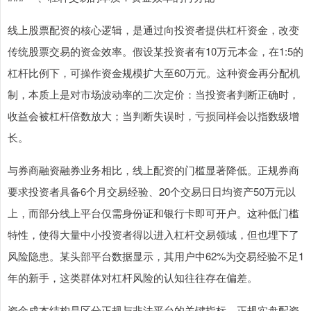
线上股票配资的核心逻辑，是通过向投资者提供杠杆资金，改变
传统股票交易的资金效率。假设某投资者有10万元本金，在1:5的
杠杆比例下，可操作资金规模扩大至60万元。这种资金再分配机
制，本质上是对市场波动率的二次定价：当投资者判断正确时，
收益会被杠杆倍数放大；当判断失误时，亏损同样会以指数级增
长。
与券商融资融券业务相比，线上配资的门槛显著降低。正规券商
要求投资者具备6个月交易经验、20个交易日日均资产50万元以
上，而部分线上平台仅需身份证和银行卡即可开户。这种低门槛
特性，使得大量中小投资者得以进入杠杆交易领域，但也埋下了
风险隐患。某头部平台数据显示，其用户中62%为交易经验不足1
年的新手，这类群体对杠杆风险的认知往往存在偏差。
资金成本结构是区分正规与非法平台的关键指标。正规实盘配资