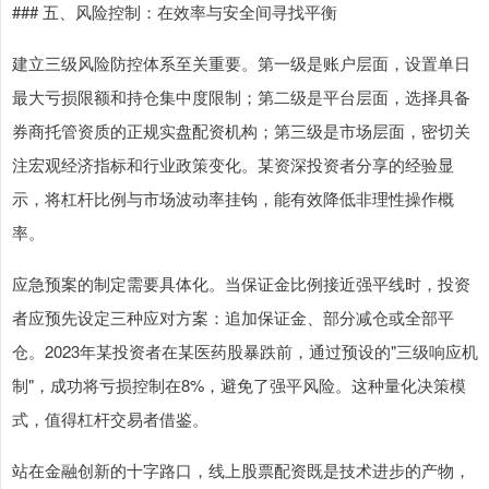
### 五、风险控制：在效率与安全间寻找平衡
建立三级风险防控体系至关重要。第一级是账户层面，设置单日
最大亏损限额和持仓集中度限制；第二级是平台层面，选择具备
券商托管资质的正规实盘配资机构；第三级是市场层面，密切关
注宏观经济指标和行业政策变化。某资深投资者分享的经验显
示，将杠杆比例与市场波动率挂钩，能有效降低非理性操作概
率。
应急预案的制定需要具体化。当保证金比例接近强平线时，投资
者应预先设定三种应对方案：追加保证金、部分减仓或全部平
仓。2023年某投资者在某医药股暴跌前，通过预设的"三级响应机
制"，成功将亏损控制在8%，避免了强平风险。这种量化决策模
式，值得杠杆交易者借鉴。
上证综指
3940.04
+39.68
+1.02%
站在金融创新的十字路口，线上股票配资既是技术进步的产物，