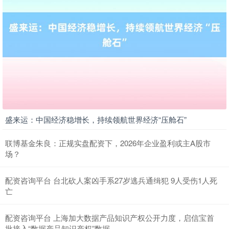
北证50
1134.24
+11.37
+1.01%
创业板指
3563.12
+47.56
+1.35%
盛来运：中国经济稳增长，持续领航世界经济“压舱石”
联博基金朱良：正规实盘配资下，2026年企业盈利或主A股市
场？
配资咨询平台 台北砍人案凶手系27岁逃兵通缉犯 9人受伤1人死
亡
配资咨询平台 上海加大数据产品知识产权公开力度，启信宝首
基金指数
7242.10
+12.30
+0.17%
批接入“数据产品知识产权”数据