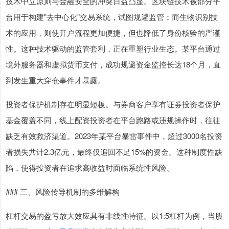
技术中立原则与金融安全的冲突日益凸显。区块链技术被部分平
台用于构建"去中心化"交易系统，试图规避监管；而生物识别技
术的应用，则使开户流程更加便捷，但也降低了身份核验的严谨
性。这种技术驱动的监管套利，正在重塑行业生态。某平台通过
境外服务器和虚拟货币支付，成功规避资金监控长达18个月，直
到发生重大穿仓事件才暴露。
投资者保护机制存在明显短板。与券商客户享有证券投资者保护
基金覆盖不同，线上配资投资者在平台跑路或违规操作时，往往
缺乏有效救济渠道。2023年某平台暴雷事件中，超过3000名投资
者损失共计2.3亿元，最终仅追回不足15%的资金。这种制度性缺
陷，使得投资者在追求高收益时面临系统性风险。
### 三、风险传导机制的多维解构
杠杆交易的盈亏放大效应具有非线性特征。以1:5杠杆为例，当股