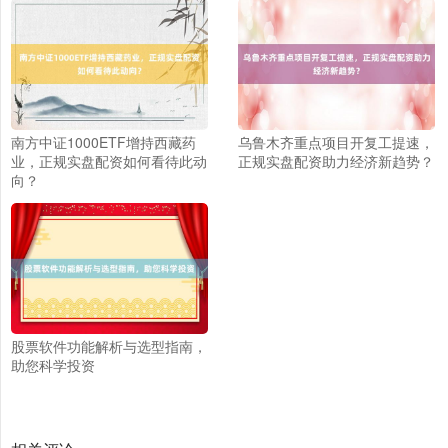
南方中证1000ETF增持西藏药
乌鲁木齐重点项目开复工提速，
北证50
1134.24
+11.37
+1.01%
业，正规实盘配资如何看待此动
正规实盘配资助力经济新趋势？
向？
股票软件功能解析与选型指南，
创业板指
3563.12
+47.56
+1.35%
助您科学投资