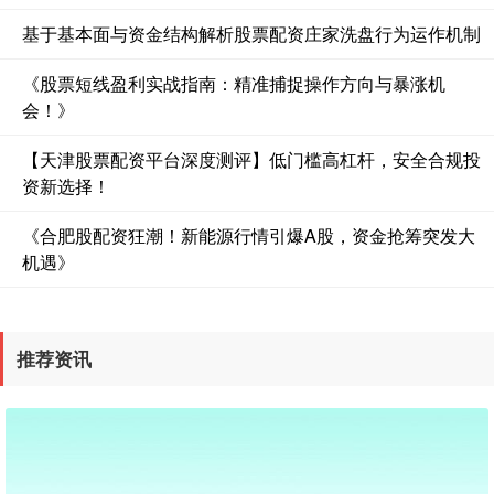
基于基本面与资金结构解析股票配资庄家洗盘行为运作机制
深证成指
14311.01
+200.89
+1.42%
《股票短线盈利实战指南：精准捕捉操作方向与暴涨机
会！》
【天津股票配资平台深度测评】低门槛高杠杆，安全合规投
资新选择！
《合肥股配资狂潮！新能源行情引爆A股，资金抢筹突发大
机遇》
沪深300
4694.44
+43.13
+0.93%
推荐资讯