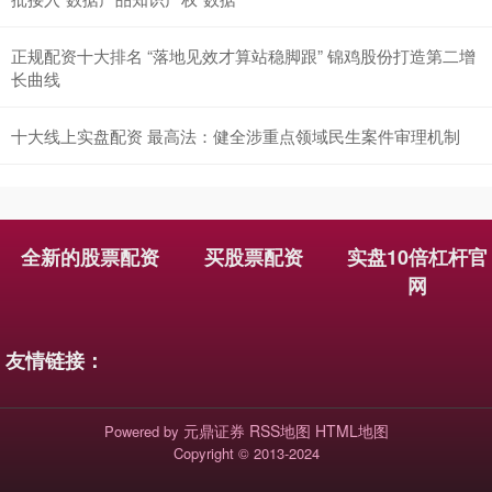
正规配资十大排名 “落地见效才算站稳脚跟” 锦鸡股份打造第二增
长曲线
十大线上实盘配资 最高法：健全涉重点领域民生案件审理机制
国债指数
229.69
+0.10
+0.04%
全新的股票配资
买股票配资
实盘10倍杠杆官
网
友情链接：
元鼎证券
RSS地图
HTML地图
Powered by
期指IC0
7877.80
+164.40
+2.13%
Copyright
© 2013-2024