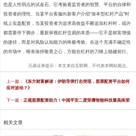
也是人性弱点的试金石。它考验着监管者的智慧、平台的自律和
投资者的理性。当某平台客服向新客户介绍"保本型杠杆产品"时
线上实盘配资，当某投资者为追求高收益不断追加杠杆时，或许
都需要停下脚步，重新审视杠杆交易的本质——它不是财富增值
的捷径，而是对风险认知能力的终极考验。在这个充满不确定性
的市场中，唯有保持敬畏之心，方能在杠杆的刀锋上稳健前行。
深证成指
14311.01
+200.89
+1.42%
元鼎证券提示：本文来自互联网，不代表本网站观点。
上一篇：
《东方财富解读：伊朗导弹打击突现，股票配资平台如何
应对波动？》
下一篇：
正规股票配资助力！中国平安二度荣膺智能科技最高殊荣
沪深300
4694.44
+43.13
+0.93%
相关文章